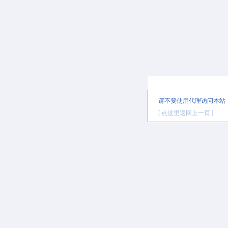
提示信息
请不要使用代理访问本站
[ 点这里返回上一页 ]