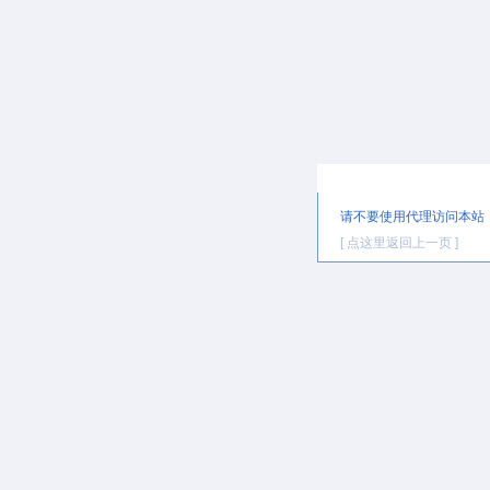
提示信息
请不要使用代理访问本站
[ 点这里返回上一页 ]