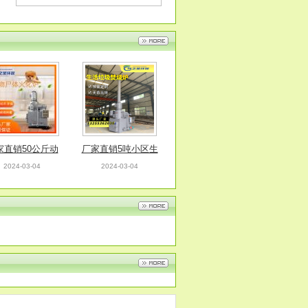
家直销50公斤动
厂家直销5吨小区生
火化炉 燃烧效率
活垃圾焚烧炉设备
2024-03-04
2024-03-04
高 环保无污染
燃烧效率高 安全无
污然