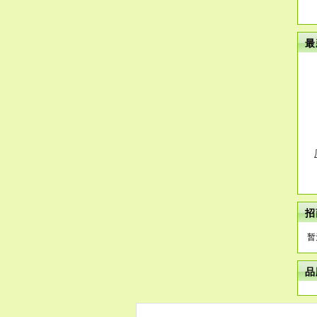
最
招
暂
品