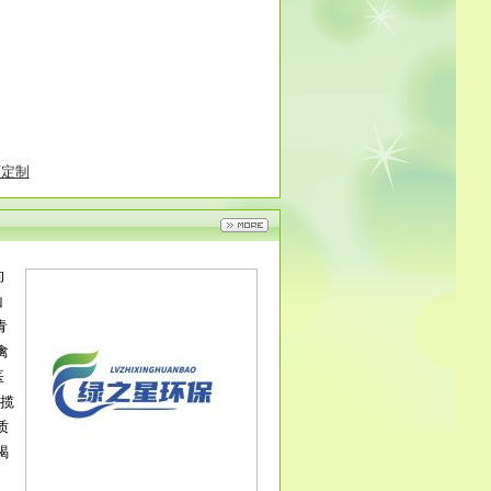
可定制
的
山
青
禽
医
揽
质
竭