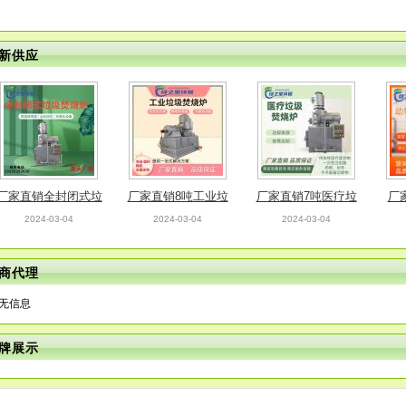
新供应
厂家直销全封闭式垃
厂家直销8吨工业垃
厂家直销7吨医疗垃
厂
圾焚烧炉无烟无异味
圾焚烧炉 无色无味
圾焚烧炉 无色无味
物
2024-03-04
2024-03-04
2024-03-04
可定制
无二次污染 可定制
达标排放 可定制
商代理
无信息
牌展示