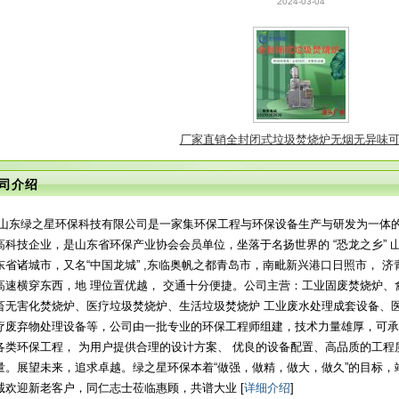
厂家直销全封闭式垃圾焚烧炉无烟无异味
2024-03-04
司介绍
山东绿之星环保科技有限公司是一家集环保工程与环保设备生产与研发为一体
高科技企业，是山东省环保产业协会会员单位，坐落于名扬世界的 “恐龙之乡” 
东省诸城市，又名“中国龙城” ,东临奥帆之都青岛市，南毗新兴港口日照市， 济
高速横穿东西，地 理位置优越， 交通十分便捷。公司主营：工业固废焚烧炉、
畜无害化焚烧炉、医疗垃圾焚烧炉、生活垃圾焚烧炉 工业废水处理成套设备、
疗废弃物处理设备等，公司由一批专业的环保工程师组建，技术力量雄厚，可承
各类环保工程， 为用户提供合理的设计方案、 优良的设备配置、高品质的工程
量。展望未来，追求卓越。绿之星环保本着“做强，做精，做大，做久”的目标，
诚欢迎新老客户，同仁志士莅临惠顾，共谱大业 [
详细介绍
]