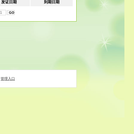
发证日期
到期日期
管理入口