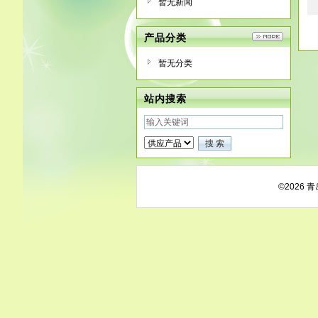
暂无新闻
产品分类
暂无分类
站内搜索
©2026