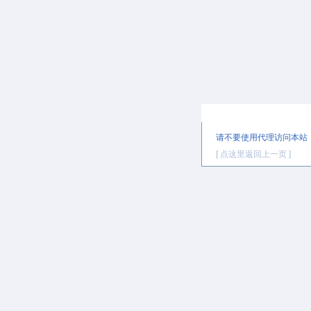
提示信息
请不要使用代理访问本站
[ 点这里返回上一页 ]