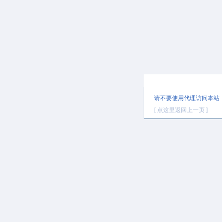
提示信息
请不要使用代理访问本站
[ 点这里返回上一页 ]